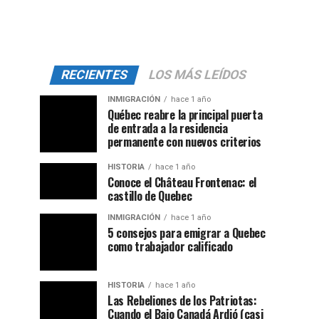
RECIENTES
LOS MÁS LEÍDOS
INMIGRACIÓN
hace 1 año
Québec reabre la principal puerta
de entrada a la residencia
permanente con nuevos criterios
HISTORIA
hace 1 año
Conoce el Château Frontenac: el
castillo de Quebec
INMIGRACIÓN
hace 1 año
5 consejos para emigrar a Quebec
como trabajador calificado
HISTORIA
hace 1 año
Las Rebeliones de los Patriotas:
Cuando el Bajo Canadá Ardió (casi