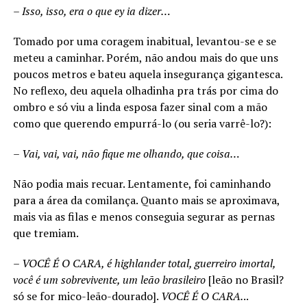
–
Isso, isso, era o que ey ia dizer…
Tomado por uma coragem inabitual, levantou-se e se
meteu a caminhar. Porém, não andou mais do que uns
poucos metros e bateu aquela insegurança gigantesca.
No reflexo, deu aquela olhadinha pra trás por cima do
ombro e só viu a linda esposa fazer sinal com a mão
como que querendo empurrá-lo (ou seria varrê-lo?):
–
Vai, vai, vai, não fique me olhando, que coisa…
Não podia mais recuar. Lentamente, foi caminhando
para a área da comilança. Quanto mais se aproximava,
mais via as filas e menos conseguia segurar as pernas
que tremiam.
– VOCÊ É O CARA, é highlander total, guerreiro imortal,
você é um sobrevivente, um leão brasileiro
[leão no Brasil?
só se for mico-leão-dourado].
VOCÊ É O CARA.
..