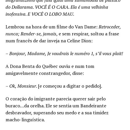
imigrantezinho que fala igual uma samambaia de plástico
do Dollarama. VOCÊ É O CARA. Ela é uma velhinha
inofensiva. E VOCÊ O LOBO MAU.
Lembrou na hora de um filme do Van Dame:
Retroceder,
nunca; Render-se, jamais
, e sem respirar, soltou a frase
num francês de dar inveja na Celine Dion:
– Bonjour, Madame, Je voudrais le numéro 1, s’il vous plait!
A Dona Benta do Québec ouviu e num tom
amigavelmente constrangedor, disse:
–
Ok, Monsieur
. [e começou a digitar o pedido].
O coração do imigrante parecia querer sair pelo
buraco…da orelha. Ele se sentia um Bandeirante
desbravador, superando seu medo e a sua timidez
macho-linguística.