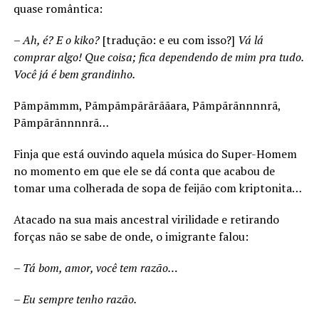
quase romântica:
–
Ah, é? E o kiko?
[tradução: e eu com isso?]
Vá lá
comprar algo! Que coisa; fica dependendo de mim pra tudo.
Você já é bem grandinho.
Pãmpãmmm, Pãmpãmpãrãrããara, Pãmpãrãnnnnrã,
Pãmpãrãnnnnrã…
Finja que está ouvindo aquela música do Super-Homem
no momento em que ele se dá conta que acabou de
tomar uma colherada de sopa de feijão com kriptonita…
Atacado na sua mais ancestral virilidade e retirando
forças não se sabe de onde, o imigrante falou:
–
Tá bom, amor, você tem razão…
–
Eu sempre tenho razão.