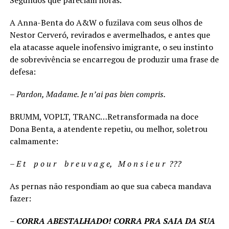
Segundos que pareciam horas.
A Anna-Benta do A&W o fuzilava com seus olhos de
Nestor Cerveró, revirados e avermelhados, e antes que
ela atacasse aquele inofensivo imigrante, o seu instinto
de sobrevivência se encarregou de produzir uma frase de
defesa:
– Pardon, Madame. Je n’ai pas bien compris.
BRUMM, VOPLT, TRANC…Retransformada na doce
Dona Benta, a atendente repetiu, ou melhor, soletrou
calmamente:
– E t p o u r b r e u v a g e, M o n s i e u r ???
As pernas não respondiam ao que sua cabeca mandava
fazer:
–
CORRA ABESTALHADO! CORRA PRA SAIA DA SUA