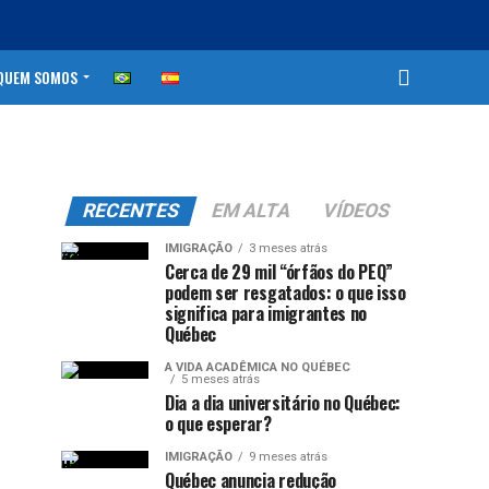
QUEM SOMOS
RECENTES
EM ALTA
VÍDEOS
IMIGRAÇÃO
3 meses atrás
Cerca de 29 mil “órfãos do PEQ”
podem ser resgatados: o que isso
significa para imigrantes no
Québec
A VIDA ACADÊMICA NO QUÉBEC
5 meses atrás
Dia a dia universitário no Québec:
o que esperar?
IMIGRAÇÃO
9 meses atrás
Québec anuncia redução