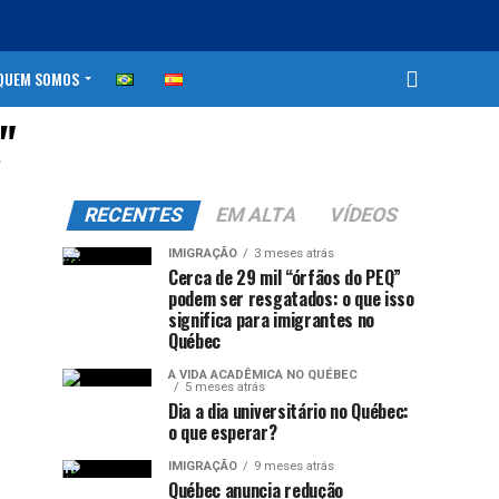
QUEM SOMOS
"
RECENTES
EM ALTA
VÍDEOS
IMIGRAÇÃO
3 meses atrás
Cerca de 29 mil “órfãos do PEQ”
podem ser resgatados: o que isso
significa para imigrantes no
Québec
A VIDA ACADÊMICA NO QUÉBEC
5 meses atrás
Dia a dia universitário no Québec:
o que esperar?
IMIGRAÇÃO
9 meses atrás
Québec anuncia redução