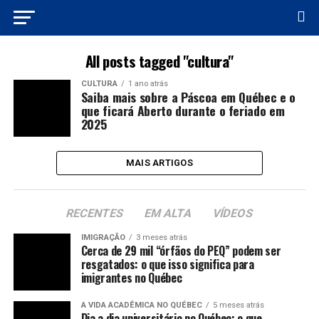
All posts tagged "cultura"
CULTURA
1 ano atrás
Saiba mais sobre a Páscoa em Québec e o
que ficará Aberto durante o feriado em
2025
MAIS ARTIGOS
RECENTES
EM ALTA
VÍDEOS
IMIGRAÇÃO
3 meses atrás
Cerca de 29 mil “órfãos do PEQ” podem ser
resgatados: o que isso significa para
imigrantes no Québec
A VIDA ACADÊMICA NO QUÉBEC
5 meses atrás
Dia a dia universitário no Québec: o que