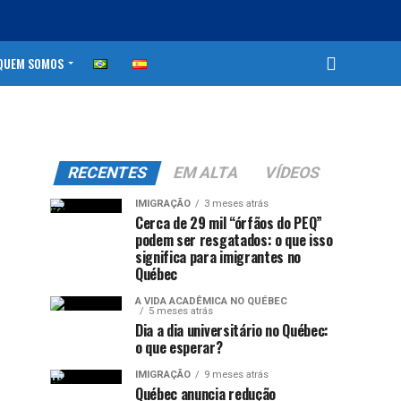
QUEM SOMOS
RECENTES
EM ALTA
VÍDEOS
IMIGRAÇÃO
3 meses atrás
Cerca de 29 mil “órfãos do PEQ”
podem ser resgatados: o que isso
significa para imigrantes no
Québec
A VIDA ACADÊMICA NO QUÉBEC
5 meses atrás
Dia a dia universitário no Québec:
o que esperar?
IMIGRAÇÃO
9 meses atrás
Québec anuncia redução