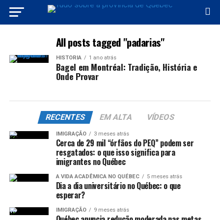
All posts tagged "padarias"
HISTÓRIA
1 ano atrás
Bagel em Montréal: Tradição, História e
Onde Provar
RECENTES
EM ALTA
VÍDEOS
IMIGRAÇÃO
3 meses atrás
Cerca de 29 mil “órfãos do PEQ” podem ser
resgatados: o que isso significa para
imigrantes no Québec
A VIDA ACADÊMICA NO QUÉBEC
5 meses atrás
Dia a dia universitário no Québec: o que
esperar?
IMIGRAÇÃO
9 meses atrás
Québec anuncia redução moderada nas metas