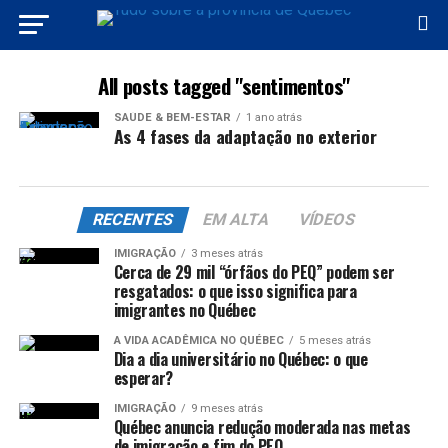
All posts tagged "sentimentos"
SAÚDE & BEM-ESTAR
1 ano atrás
As 4 fases da adaptação no exterior
RECENTES
EM ALTA
VÍDEOS
IMIGRAÇÃO
3 meses atrás
Cerca de 29 mil “órfãos do PEQ” podem ser
resgatados: o que isso significa para
imigrantes no Québec
A VIDA ACADÊMICA NO QUÉBEC
5 meses atrás
Dia a dia universitário no Québec: o que
esperar?
IMIGRAÇÃO
9 meses atrás
Québec anuncia redução moderada nas metas
de imigração e fim do PEQ